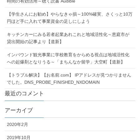
時間の有効活用～聴く読書 Audible
【学生さんにお勧め】やらなきゃ損～100%確実、さくっと10万
円ほど手に入れて事業資金の足しにしよう
キッチンカーにみる若者起業あれこれと地域活性化～恵庭市が
貸出開始の記事より【道新】
インバウンド観光事業に学校教育をからめる視点は地域活性化
への起爆剤となりうる～「まちんなか留学」大空町【道新】
【トラブル解決】【お名前.com】 IPアドレスが見つかりません
でした。DNS_PROBE_FINISHED_NXDOMAIN
最近のコメント
アーカイブ
2020年2月
2019年10月