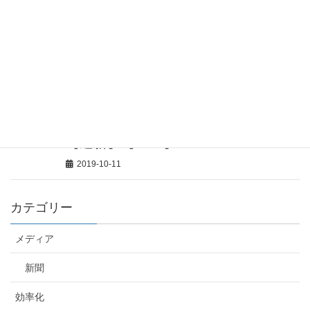
～津別町民のメンタリティー【道
新】【goo】
2019-10-12
起業で成功するための３つのポイン
ト～『浦河に何もないなんて嘘だ』
地域活性化に挑む大学生から学ぶ
【道新】【NHK】
2019-10-11
カテゴリー
メディア
新聞
効率化