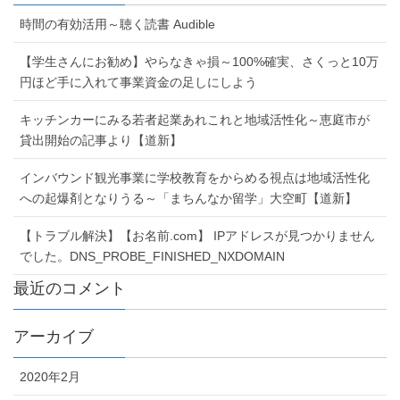
時間の有効活用～聴く読書 Audible
【学生さんにお勧め】やらなきゃ損～100%確実、さくっと10万
円ほど手に入れて事業資金の足しにしよう
キッチンカーにみる若者起業あれこれと地域活性化～恵庭市が
貸出開始の記事より【道新】
インバウンド観光事業に学校教育をからめる視点は地域活性化
への起爆剤となりうる～「まちんなか留学」大空町【道新】
【トラブル解決】【お名前.com】 IPアドレスが見つかりません
でした。DNS_PROBE_FINISHED_NXDOMAIN
最近のコメント
アーカイブ
2020年2月