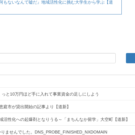
何もないなんて嘘だ』地域活性化に挑む大学生から学ぶ【道
くっと10万円ほど手に入れて事業資金の足しにしよう
恵庭市が貸出開始の記事より【道新】
域活性化への起爆剤となりうる～「まちんなか留学」大空町【道新】
せんでした。DNS_PROBE_FINISHED_NXDOMAIN