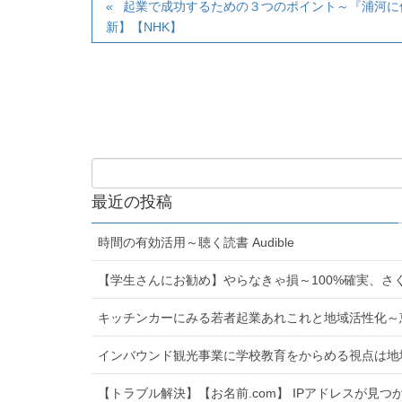
起業で成功するための３つのポイント～『浦河に
新】【NHK】
最近の投稿
時間の有効活用～聴く読書 Audible
【学生さんにお勧め】やらなきゃ損～100%確実、さ
キッチンカーにみる若者起業あれこれと地域活性化～
インバウンド観光事業に学校教育をからめる視点は地
【トラブル解決】【お名前.com】 IPアドレスが見つかりま