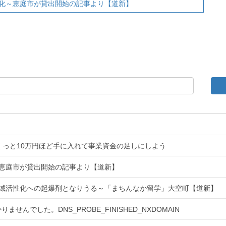
化～恵庭市が貸出開始の記事より【道新】
くっと10万円ほど手に入れて事業資金の足しにしよう
恵庭市が貸出開始の記事より【道新】
域活性化への起爆剤となりうる～「まちんなか留学」大空町【道新】
せんでした。DNS_PROBE_FINISHED_NXDOMAIN